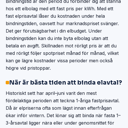
Bindningstid är den period du förbinder dig att stanna
hos ett elbolag med ett fast pris per kWh. Med ett
fast elprisavtal låser du kostnaden under hela
bindningstiden, oavsett hur marknadspriset svänger.
Det ger förutsägbarhet i din elbudget. Under
bindningstiden kan du inte byta elbolag utan att
betala en avgift. Skillnaden mot rörligt pris är att du
med rörligt följer spotpriset månad för månad, vilket
kan ge lägre kostnader vissa perioder men också
högre vid pristoppar.
När är bästa tiden att binda elavtal?
Historiskt sett har april–juni varit den mest
fördelaktiga perioden att teckna 1-åriga fastprisavtal.
Då är elpriserna ofta som lägst innan efterfrågan
ökar inför vintern. Det lönar sig att binda när fasta 1–
3-årsavtal ligger nära eller under genomsnittet för