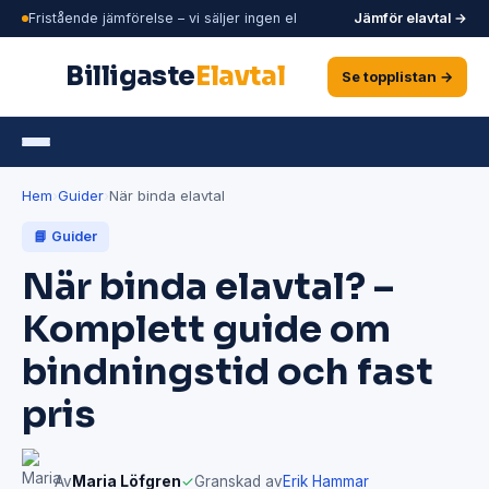
Fristående jämförelse – vi säljer ingen el
Jämför elavtal →
Billigaste
Elavtal
Se topplistan →
Hem
›
Guider
›
När binda elavtal
📘 Guider
När binda elavtal? –
Komplett guide om
bindningstid och fast
pris
Av
Maria Löfgren
✓
Granskad av
Erik Hammar