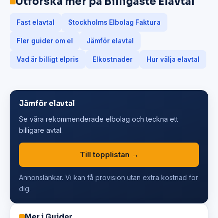
Utforska mer på Billigaste Elavtal
Fast elavtal
Stockholms Elbolag Faktura
Fler guider om el
Jämför elavtal
Vad är billigt elpris
Elkostnader
Hur välja elavtal
Jämför elavtal
Se våra rekommenderade elbolag och teckna ett
billigare avtal.
Till topplistan →
Annonslänkar. Vi kan få provision utan extra kostnad för
dig.
Mer i Guider