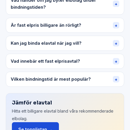
Vad händer om jag byter elbolag under
+
bindningstiden?
Är fast elpris billigare än rörligt?
+
Kan jag binda elavtal när jag vill?
+
Vad innebär ett fast elprisavtal?
+
Vilken bindningstid är mest populär?
+
Jämför elavtal
Hitta ett billigare elavtal bland våra rekommenderade
elbolag.
Se topplistan →