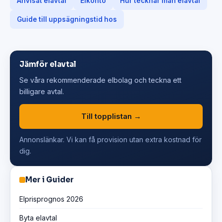
Anvisat elavtal
Elkonto
Hur tecknar man elavtal
Guide till uppsägningstid hos
Jämför elavtal
Se våra rekommenderade elbolag och teckna ett
billigare avtal.
Till topplistan →
Annonslänkar. Vi kan få provision utan extra kostnad för
dig.
Mer i Guider
Elprisprognos 2026
Byta elavtal