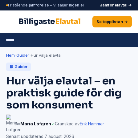
Fristående jämförelse – vi säljer ingen el
Jämför elavtal →
Billigaste
Elavtal
Se topplistan →
Hem
›
Guider
›
Hur välja elavtal
📘 Guider
Hur välja elavtal – en
praktisk guide för dig
som konsument
Av
Maria Löfgren
✓
Granskad av
Erik Hammar
Senast uppdaterad 7 augusti 2026