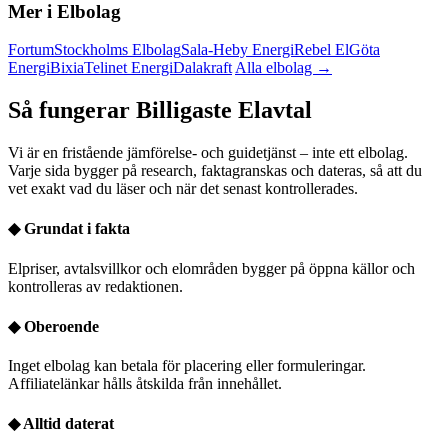
Mer i Elbolag
Fortum
Stockholms Elbolag
Sala-Heby Energi
Rebel El
Göta
Energi
Bixia
Telinet Energi
Dalakraft
Alla elbolag →
Så fungerar Billigaste Elavtal
Vi är en fristående jämförelse- och guidetjänst – inte ett elbolag.
Varje sida bygger på research, faktagranskas och dateras, så att du
vet exakt vad du läser och när det senast kontrollerades.
◆
Grundat i fakta
Elpriser, avtalsvillkor och elområden bygger på öppna källor och
kontrolleras av redaktionen.
◆
Oberoende
Inget elbolag kan betala för placering eller formuleringar.
Affiliatelänkar hålls åtskilda från innehållet.
◆
Alltid daterat