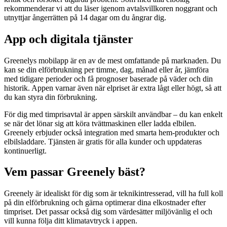
rekommenderar vi att du läser igenom avtalsvillkoren noggrant och
utnyttjar ångerrätten på 14 dagar om du ångrar dig.
App och digitala tjänster
Greenelys mobilapp är en av de mest omfattande på marknaden. Du
kan se din elförbrukning per timme, dag, månad eller år, jämföra
med tidigare perioder och få prognoser baserade på väder och din
historik. Appen varnar även när elpriset är extra lågt eller högt, så att
du kan styra din förbrukning.
För dig med timprisavtal är appen särskilt användbar – du kan enkelt
se när det lönar sig att köra tvättmaskinen eller ladda elbilen.
Greenely erbjuder också integration med smarta hem-produkter och
elbilsladdare. Tjänsten är gratis för alla kunder och uppdateras
kontinuerligt.
Vem passar Greenely bäst?
Greenely är idealiskt för dig som är teknikintresserad, vill ha full koll
på din elförbrukning och gärna optimerar dina elkostnader efter
timpriset. Det passar också dig som värdesätter miljövänlig el och
vill kunna följa ditt klimatavtryck i appen.