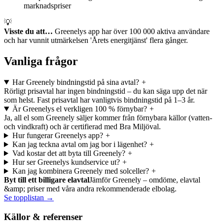
marknadspriser
💡
Visste du att…
Greenelys app har över 100 000 aktiva användare
och har vunnit utmärkelsen 'Årets energitjänst' flera gånger.
Vanliga frågor
Har Greenely bindningstid på sina avtal?
+
Rörligt prisavtal har ingen bindningstid – du kan säga upp det när
som helst. Fast prisavtal har vanligtvis bindningstid på 1–3 år.
Är Greenelys el verkligen 100 % förnybar?
+
Ja, all el som Greenely säljer kommer från förnybara källor (vatten-
och vindkraft) och är certifierad med Bra Miljöval.
Hur fungerar Greenelys app?
+
Kan jag teckna avtal om jag bor i lägenhet?
+
Vad kostar det att byta till Greenely?
+
Hur ser Greenelys kundservice ut?
+
Kan jag kombinera Greenely med solceller?
+
Byt till ett billigare elavtal
Jämför Greenely – omdöme, elavtal
&amp; priser med våra andra rekommenderade elbolag.
Se topplistan →
Källor & referenser