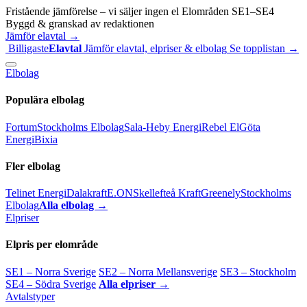
Fristående jämförelse – vi säljer ingen el
Elområden SE1–SE4
Byggd & granskad av redaktionen
Jämför elavtal →
Billigaste
Elavtal
Jämför elavtal, elpriser & elbolag
Se topplistan →
Elbolag
Populära elbolag
Fortum
Stockholms Elbolag
Sala-Heby Energi
Rebel El
Göta
Energi
Bixia
Fler elbolag
Telinet Energi
Dalakraft
E.ON
Skellefteå Kraft
Greenely
Stockholms
Elbolag
Alla elbolag →
Elpriser
Elpris per elområde
SE1 – Norra Sverige
SE2 – Norra Mellansverige
SE3 – Stockholm
SE4 – Södra Sverige
Alla elpriser →
Avtalstyper