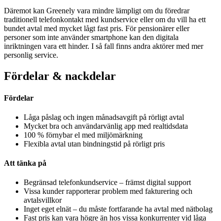
Däremot kan Greenely vara mindre lämpligt om du föredrar
traditionell telefonkontakt med kundservice eller om du vill ha ett
bundet avtal med mycket lågt fast pris. För pensionärer eller
personer som inte använder smartphone kan den digitala
inriktningen vara ett hinder. I så fall finns andra aktörer med mer
personlig service.
Fördelar & nackdelar
Fördelar
Låga påslag och ingen månadsavgift på rörligt avtal
Mycket bra och användarvänlig app med realtidsdata
100 % förnybar el med miljömärkning
Flexibla avtal utan bindningstid på rörligt pris
Att tänka på
Begränsad telefonkundservice – främst digital support
Vissa kunder rapporterar problem med fakturering och
avtalsvillkor
Inget eget elnät – du måste fortfarande ha avtal med nätbolag
Fast pris kan vara högre än hos vissa konkurrenter vid låga