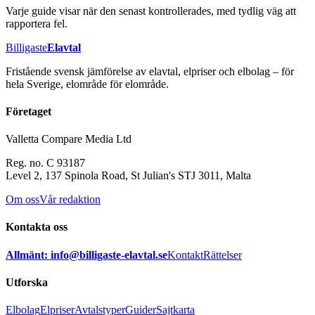
Varje guide visar när den senast kontrollerades, med tydlig väg att
rapportera fel.
Billigaste
Elavtal
Fristående svensk jämförelse av elavtal, elpriser och elbolag – för
hela Sverige, elområde för elområde.
Företaget
Valletta Compare Media Ltd
Reg. no. C 93187
Level 2, 137 Spinola Road, St Julian's STJ 3011, Malta
Om oss
Vår redaktion
Kontakta oss
Allmänt: info@billigaste-elavtal.se
Kontakt
Rättelser
Utforska
Elbolag
Elpriser
Avtalstyper
Guider
Sajtkarta