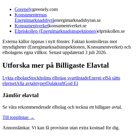
Greenely
greenely.com
Konsumenternas
Energimarknadsbyrå
energimarknadsbyran.se
Konsumentverket
konsumentverket.se
Elpriskollen (Energimarknadsinspektionen)
elpriskollen.se
Externa källor öppnas i nytt fönster. Faktan kontrolleras mot
myndigheter (Energimarknadsinspektionen, Konsumentverket) och
elbolagens egna villkor. Senast uppdaterad 3 juli 2026.
Utforska mer på Billigaste Elavtal
Lykta elbolag
Stockholms elbolag svartlistade
Energi el
Så sätts
elpriset
Alla avtalstyper
Dalakraft
God El
Jämför elavtal
Se våra rekommenderade elbolag och teckna ett billigare avtal.
Till topplistan →
Annonslänkar. Vi kan få provision utan extra kostnad för dig.