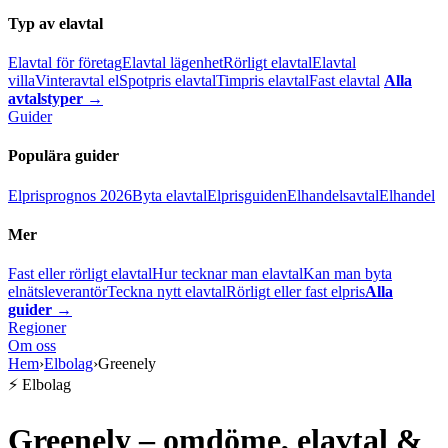
Typ av elavtal
Elavtal för företag
Elavtal lägenhet
Rörligt elavtal
Elavtal
villa
Vinteravtal el
Spotpris elavtal
Timpris elavtal
Fast elavtal
Alla
avtalstyper →
Guider
Populära guider
Elprisprognos 2026
Byta elavtal
Elprisguiden
Elhandelsavtal
Elhandel
Mer
Fast eller rörligt elavtal
Hur tecknar man elavtal
Kan man byta
elnätsleverantör
Teckna nytt elavtal
Rörligt eller fast elpris
Alla
guider →
Regioner
Om oss
Hem
›
Elbolag
›
Greenely
⚡ Elbolag
Greenely – omdöme, elavtal &