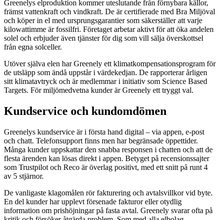
Greenelys elproduktion kommer uteslutande från förnybara källor,
främst vattenkraft och vindkraft. De är certifierade med Bra Miljöval
och köper in el med ursprungsgarantier som säkerställer att varje
kilowattimme är fossilfri. Företaget arbetar aktivt för att öka andelen
solel och erbjuder även tjänster för dig som vill sälja överskottsel
från egna solceller.
Utöver själva elen har Greenely ett klimatkompensationsprogram för
de utsläpp som ändå uppstår i värdekedjan. De rapporterar årligen
sitt klimatavtryck och är medlemmar i initiativ som Science Based
Targets. För miljömedvetna kunder är Greenely ett tryggt val.
Kundservice och kundomdömen
Greenelys kundservice är i första hand digital – via appen, e-post
och chatt. Telefonsupport finns men har begränsade öppettider.
Många kunder uppskattar den snabba responsen i chatten och att de
flesta ärenden kan lösas direkt i appen. Betyget på recensionssajter
som Trustpilot och Reco är överlag positivt, med ett snitt på runt 4
av 5 stjärnor.
De vanligaste klagomålen rör fakturering och avtalsvillkor vid byte.
En del kunder har upplevt försenade fakturor eller otydlig
information om prishöjningar på fasta avtal. Greenely svarar ofta på
kritik och försöker åtgärda problem. Som med alla elbolag