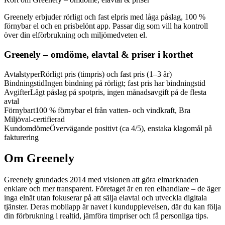
Greenely erbjuder rörligt och fast elpris med låga påslag, 100 %
förnybar el och en prisbelönt app. Passar dig som vill ha kontroll
över din elförbrukning och miljömedveten el.
Greenely – omdöme, elavtal & priser i korthet
Avtalstyper
Rörligt pris (timpris) och fast pris (1–3 år)
Bindningstid
Ingen bindning på rörligt; fast pris har bindningstid
Avgifter
Lågt påslag på spotpris, ingen månadsavgift på de flesta
avtal
Förnybart
100 % förnybar el från vatten- och vindkraft, Bra
Miljöval-certifierad
Kundomdöme
Övervägande positivt (ca 4/5), enstaka klagomål på
fakturering
Om Greenely
Greenely grundades 2014 med visionen att göra elmarknaden
enklare och mer transparent. Företaget är en ren elhandlare – de äger
inga elnät utan fokuserar på att sälja elavtal och utveckla digitala
tjänster. Deras mobilapp är navet i kundupplevelsen, där du kan följa
din förbrukning i realtid, jämföra timpriser och få personliga tips.