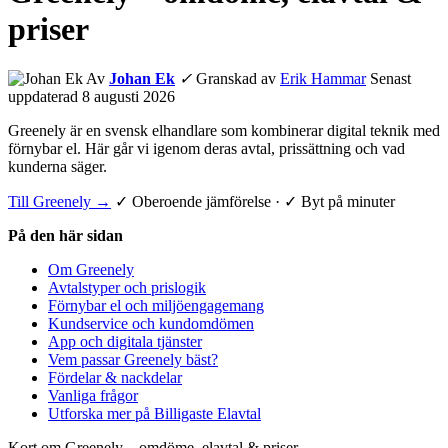
priser
Av
Johan Ek
✓
Granskad av
Erik Hammar
Senast
uppdaterad 8 augusti 2026
Greenely är en svensk elhandlare som kombinerar digital teknik med
förnybar el. Här går vi igenom deras avtal, prissättning och vad
kunderna säger.
Till Greenely →
✓ Oberoende jämförelse · ✓ Byt på minuter
På den här sidan
Om Greenely
Avtalstyper och prislogik
Förnybar el och miljöengagemang
Kundservice och kundomdömen
App och digitala tjänster
Vem passar Greenely bäst?
Fördelar & nackdelar
Vanliga frågor
Utforska mer på Billigaste Elavtal
Kort om Greenely – omdöme, elavtal & priser