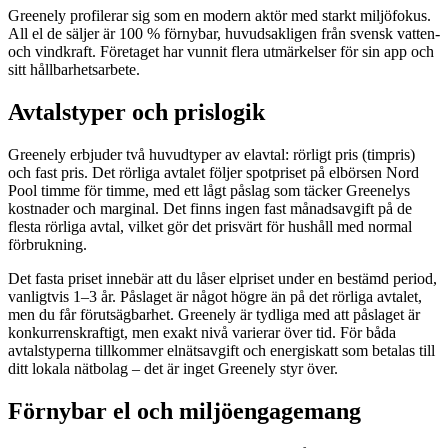
Greenely profilerar sig som en modern aktör med starkt miljöfokus.
All el de säljer är 100 % förnybar, huvudsakligen från svensk vatten-
och vindkraft. Företaget har vunnit flera utmärkelser för sin app och
sitt hållbarhetsarbete.
Avtalstyper och prislogik
Greenely erbjuder två huvudtyper av elavtal: rörligt pris (timpris)
och fast pris. Det rörliga avtalet följer spotpriset på elbörsen Nord
Pool timme för timme, med ett lågt påslag som täcker Greenelys
kostnader och marginal. Det finns ingen fast månadsavgift på de
flesta rörliga avtal, vilket gör det prisvärt för hushåll med normal
förbrukning.
Det fasta priset innebär att du låser elpriset under en bestämd period,
vanligtvis 1–3 år. Påslaget är något högre än på det rörliga avtalet,
men du får förutsägbarhet. Greenely är tydliga med att påslaget är
konkurrenskraftigt, men exakt nivå varierar över tid. För båda
avtalstyperna tillkommer elnätsavgift och energiskatt som betalas till
ditt lokala nätbolag – det är inget Greenely styr över.
Förnybar el och miljöengagemang