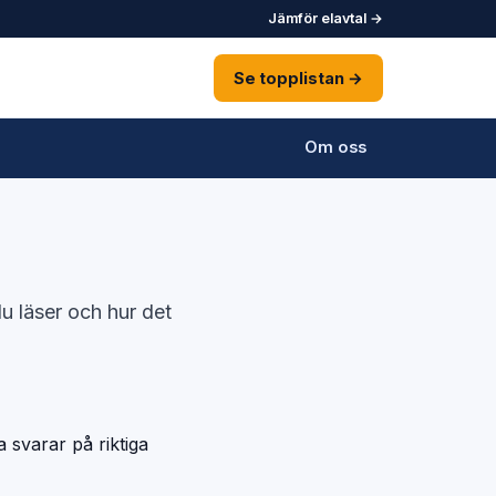
Jämför elavtal →
Se topplistan →
Om oss
du läser och hur det
a svarar på riktiga