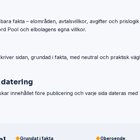
rbara fakta – elområden, avtalsvillkor, avgifter och prislog
 Nord Pool och elbolagens egna villkor.
river sidan, grundad i fakta, med neutral och praktisk väg
 datering
kar innehållet före publicering och varje sida dateras med
◆
Grundat i fakta
◆
Oberoende