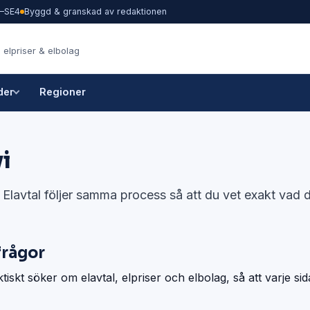
1–SE4
Byggd & granskad av redaktionen
 elpriser & elbolag
der
Regioner
i
e Elavtal följer samma process så att du vet exakt vad 
frågor
ktiskt söker om elavtal, elpriser och elbolag, så att varje sid