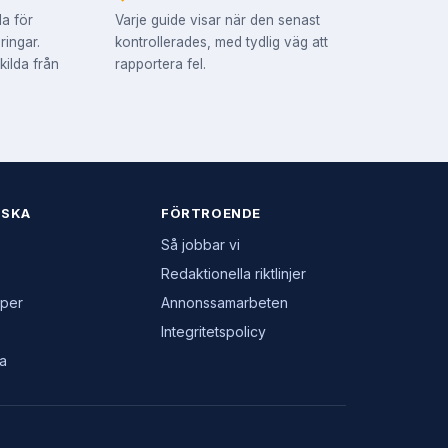
la för
Varje guide visar när den senast
ringar.
kontrollerades, med tydlig väg att
skilda från
rapportera fel.
RSKA
FÖRTROENDE
Så jobbar vi
Redaktionella riktlinjer
yper
Annonssamarbeten
Integritetspolicy
ta