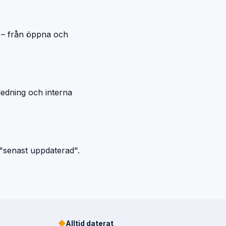
ik – från öppna och
ledning och interna
 "senast uppdaterad".
◆
Alltid daterat