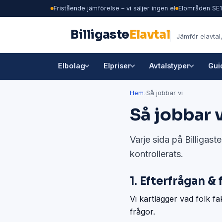
Fristående jämförelse – vi säljer ingen el
Elområden SE
Billigaste
Elavtal
Jämför elavtal,
Elbolag
Elpriser
Avtalstyper
Gui
Hem
›
Så jobbar vi
Så jobbar v
Varje sida på Billigast
kontrollerats.
1. Efterfrågan & 
Vi kartlägger vad folk fa
frågor.