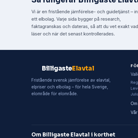
Så fungerar Billigaste Elavt
Vi är en fristående jämförelse- och guidetjänst – in
ett elbolag. Varje sida bygger på research,
faktagranskas och dateras, så att du vet exakt va
läser och när det senast kontrollerades.
FÖ
Billigaste
Elavtal
Val
Fristående svensk jämförelse av elavtal,
Reg
elpriser och elbolag – för hela Sverige,
Leve
elområde för elområde.
Juli
Om
Vår
Om Billigaste Elavtal i korthet