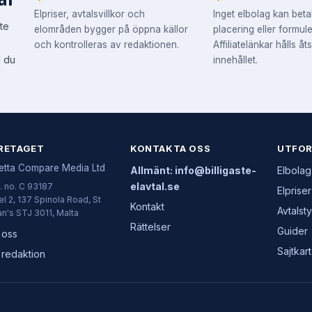
al
Elpriser, avtalsvillkor och
Inget elbolag kan beta
te
elområden bygger på öppna källor
placering eller formule
och kontrolleras av redaktionen.
Affiliatelänkar hålls åt
d du
innehållet.
RETAGET
KONTAKTA OSS
UTFO
letta Compare Media Ltd
Allmänt: info@billigaste-
Elbolag
elavtal.se
. no. C 93187
Elpriser
l 2, 137 Spinola Road, St
Kontakt
Avtalst
an's STJ 3011, Malta
Rättelser
Guider
 oss
Sajtkar
 redaktion