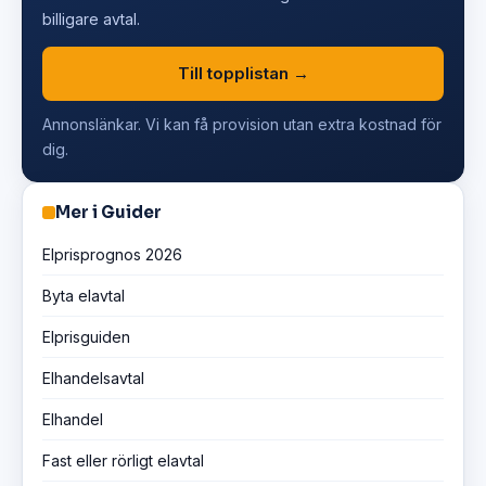
billigare avtal.
Till topplistan →
Annonslänkar. Vi kan få provision utan extra kostnad för
dig.
Mer i Guider
Elprisprognos 2026
Byta elavtal
Elprisguiden
Elhandelsavtal
Elhandel
Fast eller rörligt elavtal