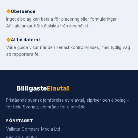
◆
Oberoende
Inget elbolag kan betala för placering eller formuleringar.
Affiliatelänkar hålls åtskilda från innehållet.
◆
Alltid daterat
Varje guide visar när den senast kontrollerades, med tydlig väg
att rapportera fel.
Billigaste
Elavtal
Fristående svensk jämförelse av elavtal, elpriser och elbolag –
för hela Sverige, elområde för elområde.
FÖRETAGET
Valletta Compare Media Ltd
Reg. no. C 93187