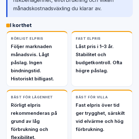
riskbenägenhet, elförbrukning och vilken
månadskostnadsväxling du klarar av.
I korthet
RÖRLIGT ELPRIS
FAST ELPRIS
Följer marknaden
Låst pris i 1–3 år.
månadsvis. Lågt
Stabilitet och
påslag. Ingen
budgetkontroll. Ofta
bindningstid.
högre påslag.
Historiskt billigast.
BÄST FÖR LÄGENHET
BÄST FÖR VILLA
Rörligt elpris
Fast elpris över tid
rekommenderas på
ger trygghet, särskilt
grund av låg
vid elvärme och hög
förbrukning och
förbrukning.
flexibilitet.