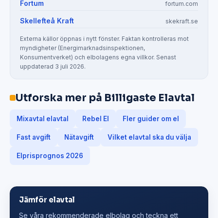
Fortum
fortum.com
Skellefteå Kraft
skekraft.se
Externa källor öppnas i nytt fönster. Faktan kontrolleras mot
myndigheter (Energimarknadsinspektionen,
Konsumentverket) och elbolagens egna villkor. Senast
uppdaterad 3 juli 2026.
Utforska mer på Billigaste Elavtal
Mixavtal elavtal
Rebel El
Fler guider om el
Fast avgift
Nätavgift
Vilket elavtal ska du välja
Elprisprognos 2026
Jämför elavtal
Se våra rekommenderade elbolag och teckna ett