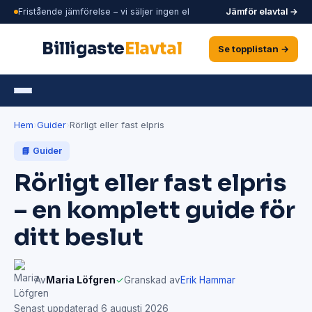
Fristående jämförelse – vi säljer ingen el
Jämför elavtal →
Billigaste
Elavtal
Se topplistan →
Hem
›
Guider
›
Rörligt eller fast elpris
📘 Guider
Rörligt eller fast elpris
– en komplett guide för
ditt beslut
Av
Maria Löfgren
✓
Granskad av
Erik Hammar
Senast uppdaterad 6 augusti 2026