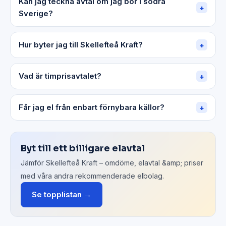
Kan jag teckna avtal om jag bor i södra
+
Sverige?
Hur byter jag till Skellefteå Kraft?
+
Vad är timprisavtalet?
+
Får jag el från enbart förnybara källor?
+
Byt till ett billigare elavtal
Jämför Skellefteå Kraft – omdöme, elavtal &amp; priser
med våra andra rekommenderade elbolag.
Se topplistan →