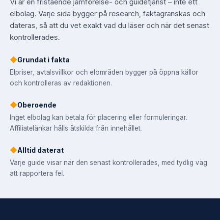
Vi är en fristående jämförelse- och guidetjänst – inte ett
elbolag. Varje sida bygger på research, faktagranskas och
dateras, så att du vet exakt vad du läser och när det senast
kontrollerades.
◆
Grundat i fakta
Elpriser, avtalsvillkor och elområden bygger på öppna källor
och kontrolleras av redaktionen.
◆
Oberoende
Inget elbolag kan betala för placering eller formuleringar.
Affiliatelänkar hålls åtskilda från innehållet.
◆
Alltid daterat
Varje guide visar när den senast kontrollerades, med tydlig väg
att rapportera fel.