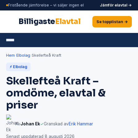
Fristående jämförelse – vi säljer ingen el
Jämför elavtal →
Billigaste
Elavtal
Se topplistan →
Hem
›
Elbolag
›
Skellefteå Kraft
⚡ Elbolag
Skellefteå Kraft –
omdöme, elavtal &
priser
Av
Johan Ek
✓
Granskad av
Erik Hammar
Senast uppdaterad 8 augusti 2026