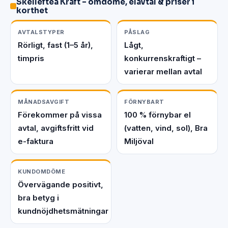
Skellefteå Kraft – omdöme, elavtal & priser i
korthet
AVTALSTYPER
PÅSLAG
Rörligt, fast (1–5 år),
Lågt,
timpris
konkurrenskraftigt –
varierar mellan avtal
MÅNADSAVGIFT
FÖRNYBART
Förekommer på vissa
100 % förnybar el
avtal, avgiftsfritt vid
(vatten, vind, sol), Bra
e-faktura
Miljöval
KUNDOMDÖME
Övervägande positivt,
bra betyg i
kundnöjdhetsmätningar