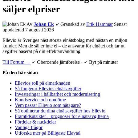
säljer elpriser
Av
Johan Ek
✓
Granskad av
Erik Hammar
Senast
uppdaterad 7 augusti 2026
Ellevio är Sveriges näst största elnätsbolag med nästan en miljon
kunder. Men de säljer inte el – de ansvarar för elnätet och tar ut
avgifter baserat på din effektanvändning.
Till Fortum →
✓ Oberoende jämförelse · ✓ Byt på minuter
På den här sidan
Ellevios roll på elmarknaden
Så fungerar Ellevios elnätsavgifter
Investeringar i hållbarhet och modernisering
Kundservice och omdöme
Vem passar Ellevio som nätägare?
Så optimerar du dina elnätsavgifter hos Ellevio
Framtidsutsikter – prognoser för elnätsavgifterna
Fördelar & nackdelar
Vanliga frågor
Utforska mer på Billigaste Elavtal