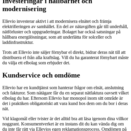
Investeringar i hållbarhet och
modernisering
Ellevio investerar aktivt i att modernisera elnätet och främja
elektrifieringen av samhället. En del av nätavgiften går till underhåll,
nätförluster och uppgraderingar. Bolaget har också satsningar på
hållbara energilösningar, som att underlätta för solceller och
laddinfrastruktur.
Trots att Ellevio inte säljer förnybar el direkt, bidrar deras nät till att
distribuera el från alla kraftslag. Vill du ha garanterat förnybart måste
du välja ett elbolag som erbjuder det.
Kundservice och omdöme
Ellevio har en kundtjänst som hanterar frågor om elnät, anslutning
och fakturor. Som nätägare får du en separat nätfaktura oavsett vilket
elbolag du har. Eftersom Ellevio har monopol inom sitt område är
det i praktiken obligatoriskt att vara kund hos dem om du bor i deras
nät.
Vid klagomål eller tvister är det alltid bra att läsa igenom dina villkor
noggrant. Konsumentverket är en instans dit du kan vända dig om
du inte får rätt via Ellevios egen reklamationsprocess. Omdömen på