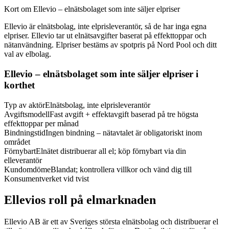
Kort om Ellevio – elnätsbolaget som inte säljer elpriser
Ellevio är elnätsbolag, inte elprisleverantör, så de har inga egna
elpriser. Ellevio tar ut elnätsavgifter baserat på effekttoppar och
nätanvändning. Elpriser bestäms av spotpris på Nord Pool och ditt
val av elbolag.
Ellevio – elnätsbolaget som inte säljer elpriser i
korthet
Typ av aktör
Elnätsbolag, inte elprisleverantör
Avgiftsmodell
Fast avgift + effektavgift baserad på tre högsta
effekttoppar per månad
Bindningstid
Ingen bindning – nätavtalet är obligatoriskt inom
området
Förnybart
Elnätet distribuerar all el; köp förnybart via din
elleverantör
Kundomdöme
Blandat; kontrollera villkor och vänd dig till
Konsumentverket vid tvist
Ellevios roll på elmarknaden
Ellevio AB är ett av Sveriges största elnätsbolag och distribuerar el