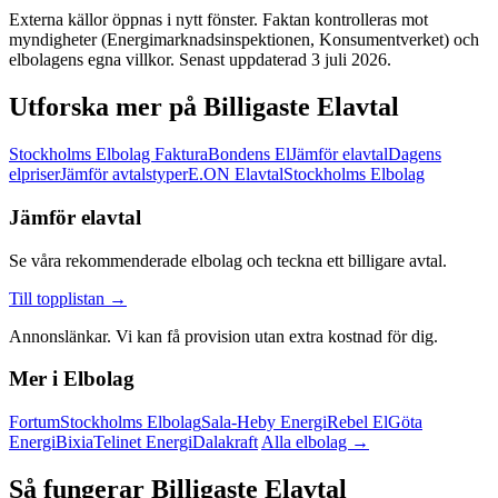
Externa källor öppnas i nytt fönster. Faktan kontrolleras mot
myndigheter (Energimarknadsinspektionen, Konsumentverket) och
elbolagens egna villkor. Senast uppdaterad 3 juli 2026.
Utforska mer på Billigaste Elavtal
Stockholms Elbolag Faktura
Bondens El
Jämför elavtal
Dagens
elpriser
Jämför avtalstyper
E.ON Elavtal
Stockholms Elbolag
Jämför elavtal
Se våra rekommenderade elbolag och teckna ett billigare avtal.
Till topplistan →
Annonslänkar. Vi kan få provision utan extra kostnad för dig.
Mer i Elbolag
Fortum
Stockholms Elbolag
Sala-Heby Energi
Rebel El
Göta
Energi
Bixia
Telinet Energi
Dalakraft
Alla elbolag →
Så fungerar Billigaste Elavtal