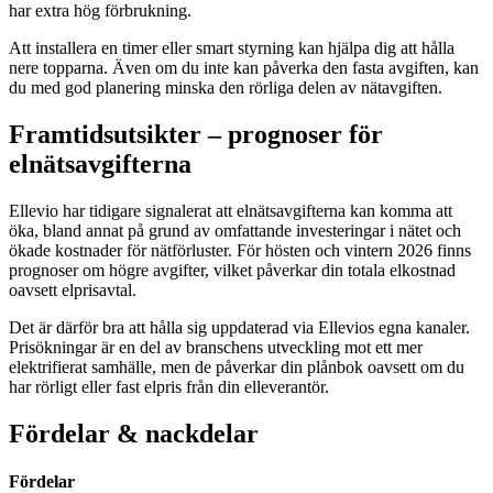
har extra hög förbrukning.
Att installera en timer eller smart styrning kan hjälpa dig att hålla
nere topparna. Även om du inte kan påverka den fasta avgiften, kan
du med god planering minska den rörliga delen av nätavgiften.
Framtidsutsikter – prognoser för
elnätsavgifterna
Ellevio har tidigare signalerat att elnätsavgifterna kan komma att
öka, bland annat på grund av omfattande investeringar i nätet och
ökade kostnader för nätförluster. För hösten och vintern 2026 finns
prognoser om högre avgifter, vilket påverkar din totala elkostnad
oavsett elprisavtal.
Det är därför bra att hålla sig uppdaterad via Ellevios egna kanaler.
Prisökningar är en del av branschens utveckling mot ett mer
elektrifierat samhälle, men de påverkar din plånbok oavsett om du
har rörligt eller fast elpris från din elleverantör.
Fördelar & nackdelar
Fördelar