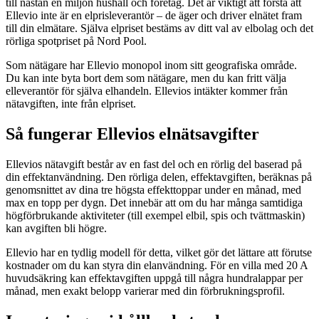
till nästan en miljon hushåll och företag. Det är viktigt att förstå att
Ellevio inte är en elprisleverantör – de äger och driver elnätet fram
till din elmätare. Själva elpriset bestäms av ditt val av elbolag och det
rörliga spotpriset på Nord Pool.
Som nätägare har Ellevio monopol inom sitt geografiska område.
Du kan inte byta bort dem som nätägare, men du kan fritt välja
elleverantör för själva elhandeln. Ellevios intäkter kommer från
nätavgiften, inte från elpriset.
Så fungerar Ellevios elnätsavgifter
Ellevios nätavgift består av en fast del och en rörlig del baserad på
din effektanvändning. Den rörliga delen, effektavgiften, beräknas på
genomsnittet av dina tre högsta effekttoppar under en månad, med
max en topp per dygn. Det innebär att om du har många samtidiga
högförbrukande aktiviteter (till exempel elbil, spis och tvättmaskin)
kan avgiften bli högre.
Ellevio har en tydlig modell för detta, vilket gör det lättare att förutse
kostnader om du kan styra din elanvändning. För en villa med 20 A
huvudsäkring kan effektavgiften uppgå till några hundralappar per
månad, men exakt belopp varierar med din förbrukningsprofil.