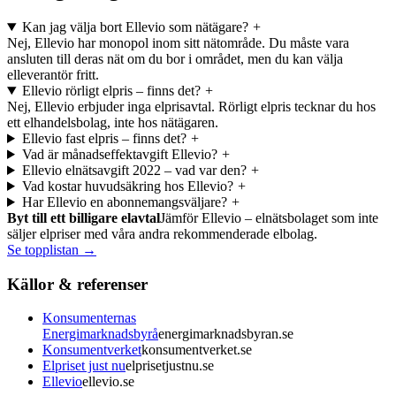
Kan jag välja bort Ellevio som nätägare?
+
Nej, Ellevio har monopol inom sitt nätområde. Du måste vara
ansluten till deras nät om du bor i området, men du kan välja
elleverantör fritt.
Ellevio rörligt elpris – finns det?
+
Nej, Ellevio erbjuder inga elprisavtal. Rörligt elpris tecknar du hos
ett elhandelsbolag, inte hos nätägaren.
Ellevio fast elpris – finns det?
+
Vad är månadseffektavgift Ellevio?
+
Ellevio elnätsavgift 2022 – vad var den?
+
Vad kostar huvudsäkring hos Ellevio?
+
Har Ellevio en abonnemangsväljare?
+
Byt till ett billigare elavtal
Jämför Ellevio – elnätsbolaget som inte
säljer elpriser med våra andra rekommenderade elbolag.
Se topplistan →
Källor & referenser
Konsumenternas
Energimarknadsbyrå
energimarknadsbyran.se
Konsumentverket
konsumentverket.se
Elpriset just nu
elprisetjustnu.se
Ellevio
ellevio.se