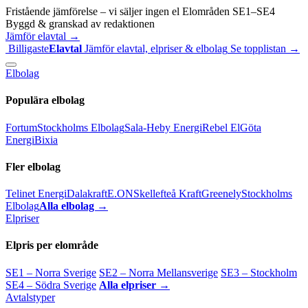
Fristående jämförelse – vi säljer ingen el
Elområden SE1–SE4
Byggd & granskad av redaktionen
Jämför elavtal →
Billigaste
Elavtal
Jämför elavtal, elpriser & elbolag
Se topplistan →
Elbolag
Populära elbolag
Fortum
Stockholms Elbolag
Sala-Heby Energi
Rebel El
Göta
Energi
Bixia
Fler elbolag
Telinet Energi
Dalakraft
E.ON
Skellefteå Kraft
Greenely
Stockholms
Elbolag
Alla elbolag →
Elpriser
Elpris per elområde
SE1 – Norra Sverige
SE2 – Norra Mellansverige
SE3 – Stockholm
SE4 – Södra Sverige
Alla elpriser →
Avtalstyper