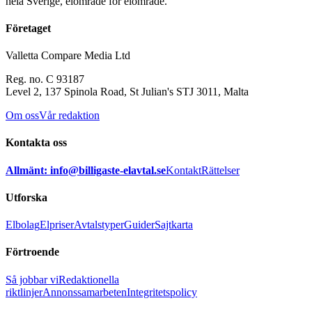
hela Sverige, elområde för elområde.
Företaget
Valletta Compare Media Ltd
Reg. no. C 93187
Level 2, 137 Spinola Road, St Julian's STJ 3011, Malta
Om oss
Vår redaktion
Kontakta oss
Allmänt: info@billigaste-elavtal.se
Kontakt
Rättelser
Utforska
Elbolag
Elpriser
Avtalstyper
Guider
Sajtkarta
Förtroende
Så jobbar vi
Redaktionella
riktlinjer
Annonssamarbeten
Integritetspolicy