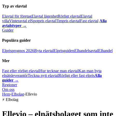
Typ av elavtal
Elavtal för företag
Elavtal lägenhet
Rörligt elavtal
Elavtal
villa
Vinteravtal el
Spotpris elavtal
Timpris elavtal
Fast elavtal
Alla
avtalstyper →
Guider
Populära guider
Elprisprognos 2026
Byta elavtal
Elprisguiden
Elhandelsavtal
Elhandel
Mer
Fast eller rörligt elavtal
Hur tecknar man elavtal
Kan man byta
elnätsleverantör
Teckna nytt elavtal
Rörligt eller fast elpris
Alla
guider →
Regioner
Om oss
Hem
›
Elbolag
›
Ellevio
⚡ Elbolag
Ellevio – elnätsbolaget som inte