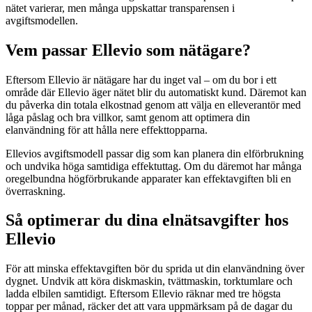
nätet varierar, men många uppskattar transparensen i
avgiftsmodellen.
Vem passar Ellevio som nätägare?
Eftersom Ellevio är nätägare har du inget val – om du bor i ett
område där Ellevio äger nätet blir du automatiskt kund. Däremot kan
du påverka din totala elkostnad genom att välja en elleverantör med
låga påslag och bra villkor, samt genom att optimera din
elanvändning för att hålla nere effekttopparna.
Ellevios avgiftsmodell passar dig som kan planera din elförbrukning
och undvika höga samtidiga effektuttag. Om du däremot har många
oregelbundna högförbrukande apparater kan effektavgiften bli en
överraskning.
Så optimerar du dina elnätsavgifter hos
Ellevio
För att minska effektavgiften bör du sprida ut din elanvändning över
dygnet. Undvik att köra diskmaskin, tvättmaskin, torktumlare och
ladda elbilen samtidigt. Eftersom Ellevio räknar med tre högsta
toppar per månad, räcker det att vara uppmärksam på de dagar du