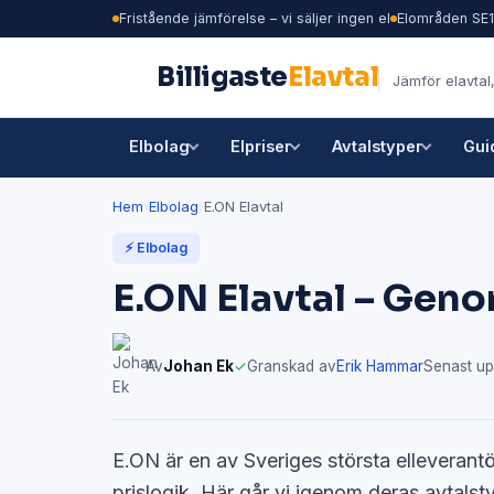
Fristående jämförelse – vi säljer ingen el
Elområden SE
Billigaste
Elavtal
Jämför elavtal,
Elbolag
Elpriser
Avtalstyper
Gui
Hem
›
Elbolag
›
E.ON Elavtal
⚡ Elbolag
E.ON Elavtal – Geno
Av
Johan Ek
✓
Granskad av
Erik Hammar
Senast up
E.ON är en av Sveriges största elleverantö
prislogik. Här går vi igenom deras avtals