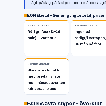
Lågt påslag på fastpris, men månadsavgift 
E.ON Elavtal – Genomgång av avtal, priser
AVTALSTYPER
BINDNINGSTID
Rörligt, fast (12–36
Ingen på
mån), kvartspris
rörligt/kvartspris,
36 mån på fast
KUNDOMDÖME
Blandat – stor aktör
med breda tjänster,
men månadsavgiften
kritiseras ibland
E.ON:s avtalstyper – översikt