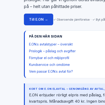
på – helt utan påhittade priser.
Till E.ON →
✓ Oberoende jämförelse · ✓ Byt på
PÅ DEN HÄR SIDAN
E.ON:s avtalstyper – översikt
Prislogik – påslag och avgifter
Förnybar el och miljöprofil
Kundservice och omdöme
Vem passar E.ON:s avtal för?
KORT OM E.ON ELAVTAL – GENOMGÅNG AV AVTAL,
E.ON erbjuder rörligt elpris med påslag,
kvartspris. Månadsavgift 40 kr. Ingen bind