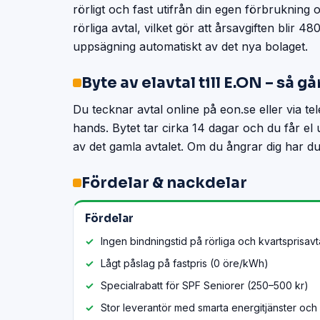
rörligt och fast utifrån din egen förbrukning 
rörliga avtal, vilket gör att årsavgiften blir 4
uppsägning automatiskt av det nya bolaget.
Byte av elavtal till E.ON – så går
Du tecknar avtal online på eon.se eller via te
hands. Bytet tar cirka 14 dagar och du får e
av det gamla avtalet. Om du ångrar dig har du 
Fördelar & nackdelar
Fördelar
Ingen bindningstid på rörliga och kvartsprisavt
Lågt påslag på fastpris (0 öre/kWh)
Specialrabatt för SPF Seniorer (250–500 kr)
Stor leverantör med smarta energitjänster och