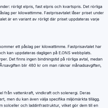
er: rörligt elpris, fast elpris och kvartspris. Det rörliga
påslag per kilowattimme. Fastprisavtalet låser priset under
et är en variant av rörligt där priset uppdateras varje
r
illkommer ett påslag per kilowattimme. Fastprisavtalet har
t och kan uppdateras dagligen på E.ONS webbplats.
er. Det finns ingen bindningstid på rörliga avtal, medan
 Årsavgiften blir 480 kr om man räknar månadsavgiften,
l från vattenkraft, vindkraft och solenergi. Deras
rt, men du kan även välja specifika miljömärkta tillägg.
solceller och laddinfrastruktur, vilket gör dem till en