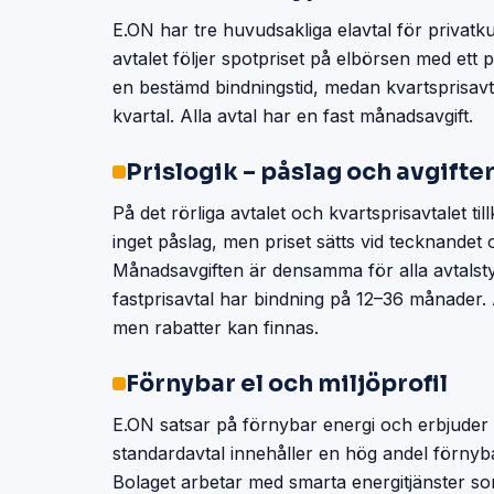
E.ON har tre huvudsakliga elavtal för privatkund
avtalet följer spotpriset på elbörsen med ett 
en bestämd bindningstid, medan kvartsprisavtal
kvartal. Alla avtal har en fast månadsavgift.
Prislogik – påslag och avgifte
På det rörliga avtalet och kvartsprisavtalet t
inget påslag, men priset sätts vid tecknande
Månadsavgiften är densamma för alla avtalstyp
fastprisavtal har bindning på 12–36 månader.
men rabatter kan finnas.
Förnybar el och miljöprofil
E.ON satsar på förnybar energi och erbjuder e
standardavtal innehåller en hög andel förnyba
Bolaget arbetar med smarta energitjänster som 