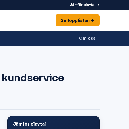
Jämför elavtal →
Se topplistan →
Om oss
h kundservice
Jämför elavtal