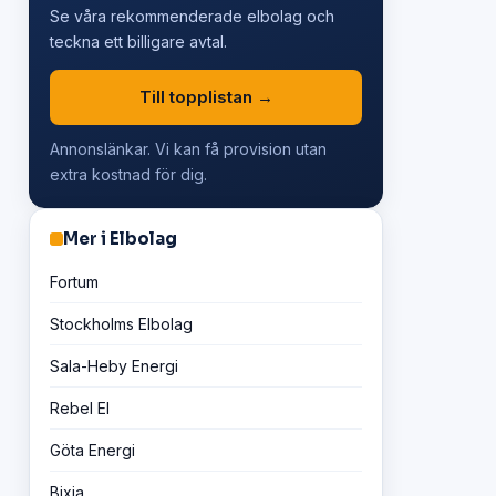
Se våra rekommenderade elbolag och
teckna ett billigare avtal.
Till topplistan →
Annonslänkar. Vi kan få provision utan
extra kostnad för dig.
Mer i Elbolag
Fortum
Stockholms Elbolag
Sala-Heby Energi
Rebel El
Göta Energi
Bixia