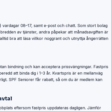
0) vardagar 08–17, samt e-post och chatt. Som stort bolag
bredden av tjänster, andra påpekar att månadsavgiften är
lltid bra att läsa villkor noggrant och utnyttja ångerrätten
et utan bindning och kan acceptera prissvängningar. Fastpris
eredd att binda dig i 1–3 år. Kvartspris är en mellanväg
 rörligt. SPF Seniorer får rabatt, så om du är medlem kan
avtal
ebbplats eftersom fastpris uppdateras dagligen. Jämför