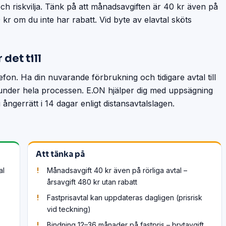
och riskvilja. Tänk på att månadsavgiften är 40 kr även på
80 kr om du inte har rabatt. Vid byte av elavtal sköts
 det till
lefon. Ha din nuvarande förbrukning och tidigare avtal till
l under hela processen. E.ON hjälper dig med uppsägning
ångerrätt i 14 dagar enligt distansavtalslagen.
Att tänka på
al
Månadsavgift 40 kr även på rörliga avtal –
årsavgift 480 kr utan rabatt
Fastprisavtal kan uppdateras dagligen (prisrisk
vid teckning)
Bindning 12–36 månader på fastpris – brytavgift