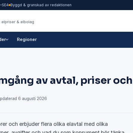
1–SE4
Byggd & granskad av redaktionen
 elpriser & elbolag
der
Regioner
mgång av avtal, priser oc
pdaterad 6 augusti 2026
rer och erbjuder flera olika elavtal med olika
typer, avgifter och vad du som konsument bör tänka