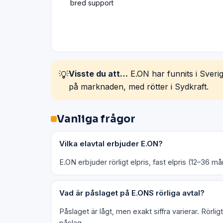
bred support
Visste du att…
E.ON har funnits i Sveri
💡
på marknaden, med rötter i Sydkraft.
Vanliga frågor
Vilka elavtal erbjuder E.ON?
E.ON erbjuder rörligt elpris, fast elpris (12–36 m
Vad är påslaget på E.ONS rörliga avtal?
Påslaget är lågt, men exakt siffra varierar. Rörl
påslag.