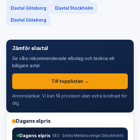
Elavtal Göteborg
Elavtal Stockholm
Elavtal Göteborg
Jämför elavtal
Se våra rekommenderade elbolag och teckna ett
billigare avtal.
Till topplistan →
Annonslänkar. Vi kan få provision utan extra kostnad för
dig.
Dagens elpris
Dagens elpris
SE3 · Södra Mellansverige (Stockholm)