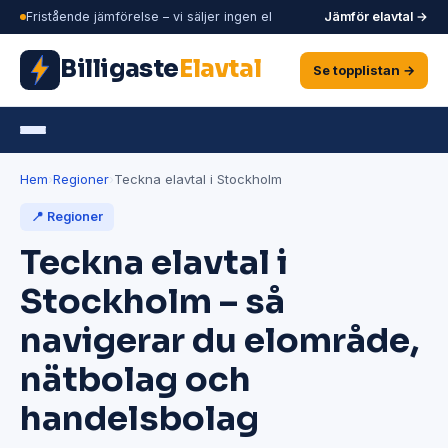
Fristående jämförelse – vi säljer ingen el
Jämför elavtal →
Billigaste
Elavtal
Se topplistan →
Hem
›
Regioner
›
Teckna elavtal i Stockholm
📍 Regioner
Teckna elavtal i
Stockholm – så
navigerar du elområde,
nätbolag och
handelsbolag