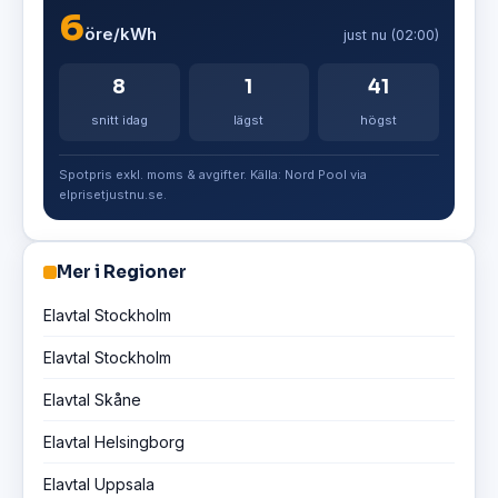
6
öre/kWh
just nu (02:00)
8
1
41
snitt idag
lägst
högst
Spotpris exkl. moms & avgifter. Källa: Nord Pool via
elprisetjustnu.se.
Mer i Regioner
Elavtal Stockholm
Elavtal Stockholm
Elavtal Skåne
Elavtal Helsingborg
Elavtal Uppsala