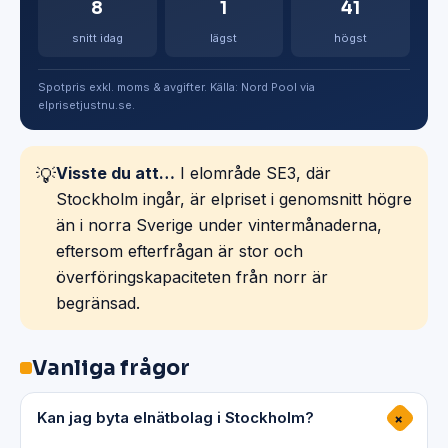
8
1
41
snitt idag
lägst
högst
Spotpris exkl. moms & avgifter. Källa: Nord Pool via
elprisetjustnu.se.
Visste du att…
I elområde SE3, där
💡
Stockholm ingår, är elpriset i genomsnitt högre
än i norra Sverige under vintermånaderna,
eftersom efterfrågan är stor och
överföringskapaciteten från norr är
begränsad.
Vanliga frågor
Kan jag byta elnätbolag i Stockholm?
+