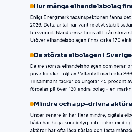
Hur många elhandelsbolag fin
Enligt Energimarknadsinspektionen fanns det 
2026. Detta antal har varit relativt stabilt s
försvunnit. Bland dessa finns allt från stora 
Utöver elhandelsbolagen finns cirka 170 elnä
De största elbolagen i Sverige
De tre största elhandelsbolagen dominerar p
privatkunder, följt av Vattenfall med cirka 
Tillsammans täcker de ungefär 45 procent av
fördelas på över 120 andra bolag – en markn
Mindre och app-drivna aktöre
Under senare år har flera mindre, digitala e
båda har höga kundbetyg och lockar med appa
aktörer har ofta låga påslag och fasta månadsa