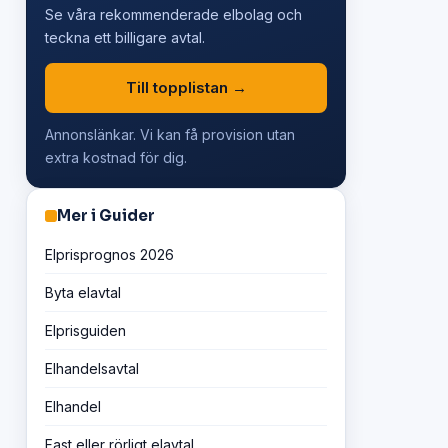
Se våra rekommenderade elbolag och
teckna ett billigare avtal.
Till topplistan →
Annonslänkar. Vi kan få provision utan
extra kostnad för dig.
Mer i Guider
Elprisprognos 2026
Byta elavtal
Elprisguiden
Elhandelsavtal
Elhandel
Fast eller rörligt elavtal