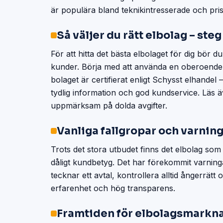
är populära bland teknikintresserade och pr
Så väljer du rätt elbolag – steg
För att hitta det bästa elbolaget för dig bör d
kunder. Börja med att använda en oberoende j
bolaget är certifierat enligt Schysst elhande
tydlig information och god kundservice. Lä
uppmärksam på dolda avgifter.
Vanliga fallgropar och varnin
Trots det stora utbudet finns det elbolag som 
dåligt kundbetyg. Det har förekommit varnin
tecknar ett avtal, kontrollera alltid ångerrätt
erfarenhet och hög transparens.
Framtiden för elbolagsmarkn