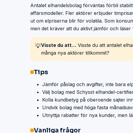
Antalet elhandelsbolag förväntas förbli stabi
affärsmodeller. Fler aktörer erbjuder timprisa
ut om elpriserna blir för volatila. Som konsum
men det kräver att du aktivt jämför och läser 
Visste du att…
Visste du att antalet elha
💡
många nya aktörer tillkommit?
Tips
Jämför påslag och avgifter, inte bara elpr
Välj bolag med Schysst elhandel-certifie
Kolla kundbetyg på oberoende sajter inn
Undvik bolag med höga fasta månadsavgi
Utnyttja rabatter för nya kunder, men läs 
Vanliga frågor