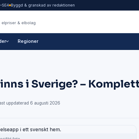
1–SE4
Byggd & granskad av redaktionen
 elpriser & elbolag
der
Regioner
inns i Sverige? – Komplet
st uppdaterad 6 augusti 2026
ecifikt foto.