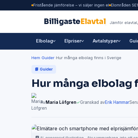
Fristående jämförelse – vi säljer ingen el
Elområden SE
Billigaste
Elavtal
Jämför elavtal,
Elbolag
Elpriser
Avtalstyper
Gui
Hem
›
Guider
›
Hur många elbolag finns i Sverige
📘 Guider
Hur många elbolag f
Av
Maria Löfgren
✓
Granskad av
Erik Hammar
Sena
🅰️ AI-genererad illustration – för sammanhang, inte ett sp