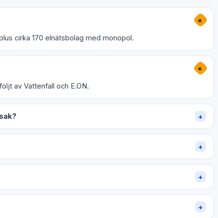
+
 plus cirka 170 elnätsbolag med monopol.
+
öljt av Vattenfall och E.ON.
 sak?
+
+
+
+