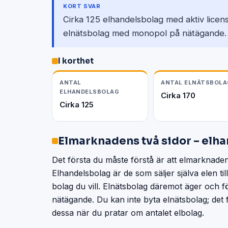
KORT SVAR
Cirka 125 elhandelsbolag med aktiv lice
elnätsbolag med monopol på nätägande.
I korthet
ANTAL
ANTAL ELNÄTSBOLA
ELHANDELSBOLAG
Cirka 170
Cirka 125
Elmarknadens två sidor – elha
Det första du måste förstå är att elmarknaden 
Elhandelsbolag är de som säljer själva elen til
bolag du vill. Elnätsbolag däremot äger och f
nätägande. Du kan inte byta elnätsbolag; det fö
dessa när du pratar om antalet elbolag.