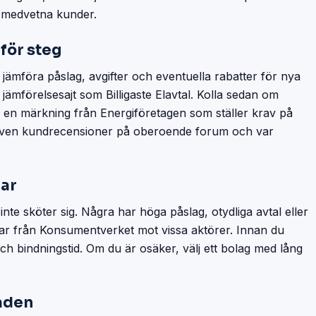
ismedvetna kunder.
 för steg
u jämföra påslag, avgifter och eventuella rabatter för nya
ämförelsesajt som Billigaste Elavtal. Kolla sedan om
l – en märkning från Energiföretagen som ställer krav på
s även kundrecensioner på oberoende forum och var
gar
inte sköter sig. Några har höga påslag, otydliga avtal eller
gar från Konsumentverket mot vissa aktörer. Innan du
 och bindningstid. Om du är osäker, välj ett bolag med lång
aden