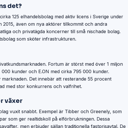
ns det?
cirka 125 elhandelsbolag med aktiv licens i Sverige under
edan 2015, även om nya aktörer tillkommit och andra
statliga och privatägda koncerner till små nischade bolag.
tsbolag som sköter infrastrukturen.
rivatkundsmarknaden. Fortum är störst med över 1 miljon
866 000 kunder och E.ON med cirka 795 000 kunder.
 marknaden. Det innebär att resterande 55 procent
ad med stor konkurrens och valfrihet.
r växer
lbolag vuxit snabbt. Exempel är Tibber och Greenely, som
r som ger realtidskoll på elförbrukningen. Dessa
vgifter, men erbjuder sällan traditionella fastprisavtal. De