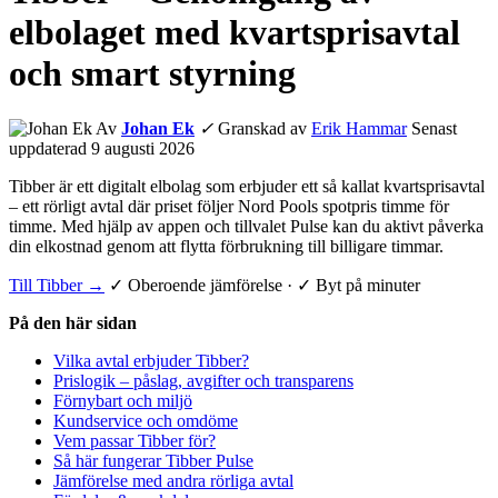
elbolaget med kvartsprisavtal
och smart styrning
Av
Johan Ek
✓
Granskad av
Erik Hammar
Senast
uppdaterad 9 augusti 2026
Tibber är ett digitalt elbolag som erbjuder ett så kallat kvartsprisavtal
– ett rörligt avtal där priset följer Nord Pools spotpris timme för
timme. Med hjälp av appen och tillvalet Pulse kan du aktivt påverka
din elkostnad genom att flytta förbrukning till billigare timmar.
Till Tibber →
✓ Oberoende jämförelse · ✓ Byt på minuter
På den här sidan
Vilka avtal erbjuder Tibber?
Prislogik – påslag, avgifter och transparens
Förnybart och miljö
Kundservice och omdöme
Vem passar Tibber för?
Så här fungerar Tibber Pulse
Jämförelse med andra rörliga avtal