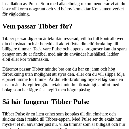
installation av Pulse. Som med alla elbolag rekommenderar vi att du
läser villkoren noggrant och vid behov kontaktar Konsumentverket
för vägledning.
Vem passar Tibber för?
Tibber passar dig som är teknikintresserad, vill ha full kontroll över
din elkostnad och är beredd att aktivt flytta din elförbrukning till
billigare timmar. Tack vare Pulse och appens prognoser kan du spara
pengar om du är flexibel med när du använder hushållsel, laddar
elbil eller kör tvättmaskin.
Däremot passar Tibber mindre bra om du har en jämn och hög
förbrukning utan möjlighet att styra den, eller om du vill slippa följa
elpriset timme för timme. Är din elförbrukning mycket låg kan den
fasta månadsavgiften göra avtalet mindre förmånligt jämfört med
bolag som har lägre fast avgift men högre påslag.
Så här fungerar Tibber Pulse
Tibber Pulse är en liten enhet som kopplas till din elmätare och
skickar data i realtid till Tibber-appen. Med Pulse ser du exakt hur
mycket el du använder just nu, vilka timmar som är billigast och hur