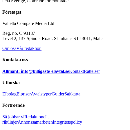
hela Sverige, elområde för elområde.
Företaget
Valletta Compare Media Ltd
Reg. no. C 93187
Level 2, 137 Spinola Road, St Julian's STJ 3011, Malta
Om oss
Vår redaktion
Kontakta oss
Allmänt: info@billigaste-elavtal.se
Kontakt
Rättelser
Utforska
Elbolag
Elpriser
Avtalstyper
Guider
Sajtkarta
Förtroende
Så jobbar vi
Redaktionella
riktlinjer
Annonssamarbeten
Integritetspolicy