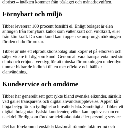
elpriset – intäkten kommer från påslaget och månadsavgiften.
Förnybart och miljö
Tibber levererar 100 procent fossilfri el. Enligt bolaget är elen
antingen från förnybara källor som vattenkraft och vindkraft, eller
från kärnkraft. Du som kund kan i appen se ursprungsmärkningen
för den el du förbrukar.
Tibber är inte ett elproduktionsbolag utan köper el på elbörsen och
säljer vidare till dig som kund. Genom att vara transparenta med sin
elmix och erbjuda verktyg för att minska förbrukningen under dyra
timmar bidrar de indirekt till en mer effektiv och hållbar
elanvändning.
Kundservice och omdöme
Tibber har generellt sett gott rykte bland svenska elkunder, särskilt
vad gäller transparens och digital användarupplevelse. Appen får
höga betyg för sin tydlighet och realtidsdata. Samtidigt är Tibber ett
digitalt bolag utan fysiskt kundcenter, vilket kan upplevas som en
nackdel för dig som föredrar telefonkontakt eller personlig service.
Det har förekommit enskilda klagomål rörande fakturering och