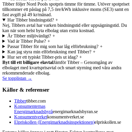
Tibber följer Nord Pools spotpris timme för timme. Utöver spotpriset
tillkommer ett påslag på 7,5 öre/kWh inklusive moms (SE3) samt en
fast avgift på 49 kr/månad.
Har Tibber bindningstid?
+
Nej, Tibbers avtal har varken bindningstid eller uppsägningstid. Du
kan när som helst byta elbolag utan extra kostnad.
Är Tibber miljövänligt?
+
Vad är Tibber Pulse?
+
Passar Tibber för mig som har låg elförbrukning?
+
Kan jag styra min elförbrukning med Tibber?
+
Hur ser ett typiskt Tibber-pris ut idag?
+
Byt till ett billigare elavtal
Jämför Tibber – Genomgång av
elbolaget med kvartsprisavtal och smart styrning med våra andra
rekommenderade elbolag.
Se topplistan →
Källor & referenser
Tibber
tibber.com
Konsumenternas
Energimarknadsbyrå
energimarknadsbyran.se
Konsumentverket
konsumentverket.se
Elpriskollen (Energimarknadsinspektionen)
elpriskollen.se