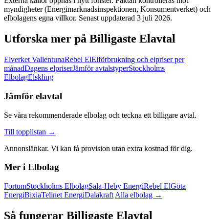
Externa källor öppnas i nytt fönster. Faktan kontrolleras mot
myndigheter (Energimarknadsinspektionen, Konsumentverket) och
elbolagens egna villkor. Senast uppdaterad 3 juli 2026.
Utforska mer på Billigaste Elavtal
Elverket Vallentuna
Rebel El
Elförbrukning och elpriser per
månad
Dagens elpriser
Jämför avtalstyper
Stockholms
Elbolag
Elskling
Jämför elavtal
Se våra rekommenderade elbolag och teckna ett billigare avtal.
Till topplistan →
Annonslänkar. Vi kan få provision utan extra kostnad för dig.
Mer i Elbolag
Fortum
Stockholms Elbolag
Sala-Heby Energi
Rebel El
Göta
Energi
Bixia
Telinet Energi
Dalakraft
Alla elbolag →
Så fungerar Billigaste Elavtal