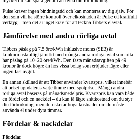
mycket du kan spara genom att flytta din förbrukning.
Pulse kräver ingen bindningstid och kan monteras av dig själv. För
den som vill ha större kontroll över elkostnaden är Pulse ett kraftfullt
verktyg – men det är inget krav för att teckna Tibbers elavtal.
Jämförelse med andra rörliga avtal
Tibbers påslag på 7,5 öre/kWh inklusive moms (SE3) är
konkurrenskraftigt jämfört med många andra rörliga avtal som ofta
har påslag på 10–20 öre/kWh. Den fasta månadsavgiften på 49
kronor är dock högre än hos vissa bolag som erbjuder lägre eller
ingen fast avgift.
En annan skillnad är att Tibber använder kvartspris, vilket innebär
att priset uppdateras varje timme med spotpriset. Många andra
rörliga avtal baseras på månadsmedelpris. Kvartspris kan vara både
en fördel och en nackdel – du kan få lägre snittkostnad om du styr
din förbrukning, men du riskerar höga kostnader om du måste
använda el under dyra timmar.
Fördelar & nackdelar
Fördelar