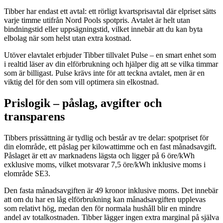
Tibber har endast ett avtal: ett rörligt kvartsprisavtal där elpriset sätts
varje timme utifrån Nord Pools spotpris. Avtalet är helt utan
bindningstid eller uppsägningstid, vilket innebär att du kan byta
elbolag när som helst utan extra kostnad.
Utöver elavtalet erbjuder Tibber tillvalet Pulse – en smart enhet som
i realtid läser av din elförbrukning och hjälper dig att se vilka timmar
som är billigast. Pulse krävs inte för att teckna avtalet, men är en
viktig del för den som vill optimera sin elkostnad.
Prislogik – påslag, avgifter och
transparens
Tibbers prissättning är tydlig och består av tre delar: spotpriset för
din elområde, ett påslag per kilowattimme och en fast månadsavgift.
Påslaget är ett av marknadens lägsta och ligger på 6 öre/kWh
exklusive moms, vilket motsvarar 7,5 öre/kWh inklusive moms i
elområde SE3.
Den fasta månadsavgiften är 49 kronor inklusive moms. Det innebär
att om du har en låg elförbrukning kan månadsavgiften upplevas
som relativt hög, medan den för normala hushåll blir en mindre
andel av totalkostnaden. Tibber lägger ingen extra marginal på själva