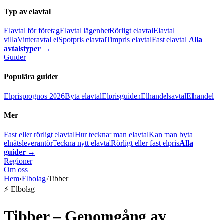
Typ av elavtal
Elavtal för företag
Elavtal lägenhet
Rörligt elavtal
Elavtal
villa
Vinteravtal el
Spotpris elavtal
Timpris elavtal
Fast elavtal
Alla
avtalstyper →
Guider
Populära guider
Elprisprognos 2026
Byta elavtal
Elprisguiden
Elhandelsavtal
Elhandel
Mer
Fast eller rörligt elavtal
Hur tecknar man elavtal
Kan man byta
elnätsleverantör
Teckna nytt elavtal
Rörligt eller fast elpris
Alla
guider →
Regioner
Om oss
Hem
›
Elbolag
›
Tibber
⚡ Elbolag
Tibber – Genomgång av