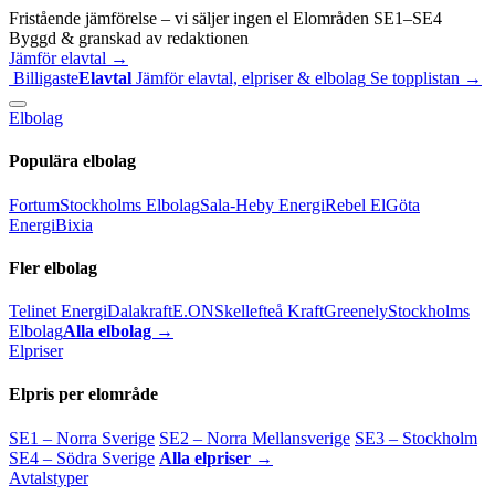
Fristående jämförelse – vi säljer ingen el
Elområden SE1–SE4
Byggd & granskad av redaktionen
Jämför elavtal →
Billigaste
Elavtal
Jämför elavtal, elpriser & elbolag
Se topplistan →
Elbolag
Populära elbolag
Fortum
Stockholms Elbolag
Sala-Heby Energi
Rebel El
Göta
Energi
Bixia
Fler elbolag
Telinet Energi
Dalakraft
E.ON
Skellefteå Kraft
Greenely
Stockholms
Elbolag
Alla elbolag →
Elpriser
Elpris per elområde
SE1 – Norra Sverige
SE2 – Norra Mellansverige
SE3 – Stockholm
SE4 – Södra Sverige
Alla elpriser →
Avtalstyper