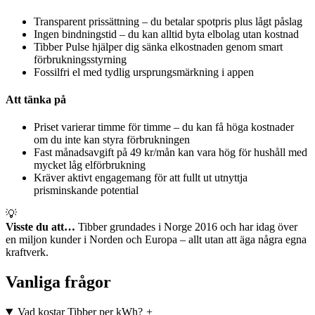
Transparent prissättning – du betalar spotpris plus lågt påslag
Ingen bindningstid – du kan alltid byta elbolag utan kostnad
Tibber Pulse hjälper dig sänka elkostnaden genom smart
förbrukningsstyrning
Fossilfri el med tydlig ursprungsmärkning i appen
Att tänka på
Priset varierar timme för timme – du kan få höga kostnader
om du inte kan styra förbrukningen
Fast månadsavgift på 49 kr/mån kan vara hög för hushåll med
mycket låg elförbrukning
Kräver aktivt engagemang för att fullt ut utnyttja
prisminskande potential
💡
Visste du att…
Tibber grundades i Norge 2016 och har idag över
en miljon kunder i Norden och Europa – allt utan att äga några egna
kraftverk.
Vanliga frågor
Vad kostar Tibber per kWh?
+