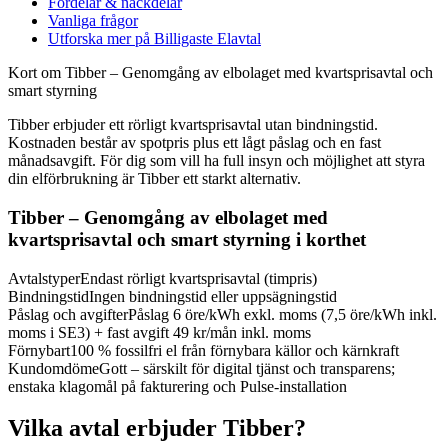
Fördelar & nackdelar
Vanliga frågor
Utforska mer på Billigaste Elavtal
Kort om Tibber – Genomgång av elbolaget med kvartsprisavtal och
smart styrning
Tibber erbjuder ett rörligt kvartsprisavtal utan bindningstid.
Kostnaden består av spotpris plus ett lågt påslag och en fast
månadsavgift. För dig som vill ha full insyn och möjlighet att styra
din elförbrukning är Tibber ett starkt alternativ.
Tibber – Genomgång av elbolaget med
kvartsprisavtal och smart styrning i korthet
Avtalstyper
Endast rörligt kvartsprisavtal (timpris)
Bindningstid
Ingen bindningstid eller uppsägningstid
Påslag och avgifter
Påslag 6 öre/kWh exkl. moms (7,5 öre/kWh inkl.
moms i SE3) + fast avgift 49 kr/mån inkl. moms
Förnybart
100 % fossilfri el från förnybara källor och kärnkraft
Kundomdöme
Gott – särskilt för digital tjänst och transparens;
enstaka klagomål på fakturering och Pulse-installation
Vilka avtal erbjuder Tibber?