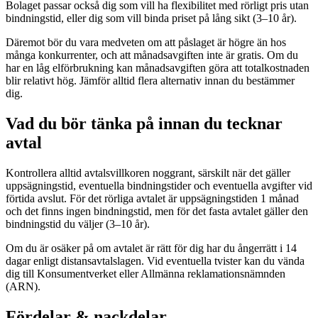
Bolaget passar också dig som vill ha flexibilitet med rörligt pris utan
bindningstid, eller dig som vill binda priset på lång sikt (3–10 år).
Däremot bör du vara medveten om att påslaget är högre än hos
många konkurrenter, och att månadsavgiften inte är gratis. Om du
har en låg elförbrukning kan månadsavgiften göra att totalkostnaden
blir relativt hög. Jämför alltid flera alternativ innan du bestämmer
dig.
Vad du bör tänka på innan du tecknar
avtal
Kontrollera alltid avtalsvillkoren noggrant, särskilt när det gäller
uppsägningstid, eventuella bindningstider och eventuella avgifter vid
förtida avslut. För det rörliga avtalet är uppsägningstiden 1 månad
och det finns ingen bindningstid, men för det fasta avtalet gäller den
bindningstid du väljer (3–10 år).
Om du är osäker på om avtalet är rätt för dig har du ångerrätt i 14
dagar enligt distansavtalslagen. Vid eventuella tvister kan du vända
dig till Konsumentverket eller Allmänna reklamationsnämnden
(ARN).
Fördelar & nackdelar