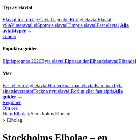
Typ av elavtal
Elavtal för företag
Elavtal lägenhet
Rörligt elavtal
Elavtal
villa
Vinteravtal el
Spotpris elavtal
Timpris elavtal
Fast elavtal
Alla
avtalstyper →
Guider
Populära guider
Elprisprognos 2026
Byta elavtal
Elprisguiden
Elhandelsavtal
Elhandel
Mer
Fast eller rörligt elavtal
Hur tecknar man elavtal
Kan man byta
elnätsleverantör
Teckna nytt elavtal
Rörligt eller fast elpris
Alla
guider →
Regioner
Om oss
Hem
›
Elbolag
›
Stockholms Elbolag
⚡ Elbolag
Stockholms Elbolag – en