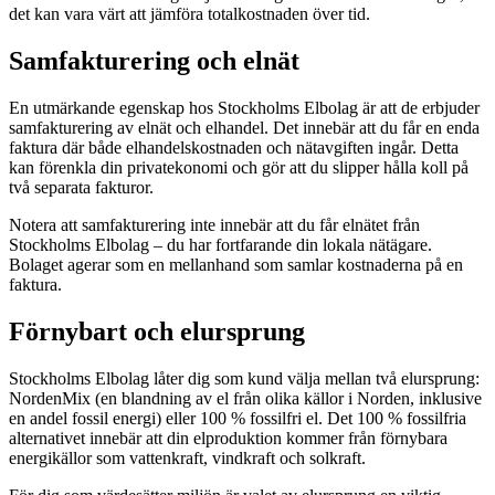
det kan vara värt att jämföra totalkostnaden över tid.
Samfakturering och elnät
En utmärkande egenskap hos Stockholms Elbolag är att de erbjuder
samfakturering av elnät och elhandel. Det innebär att du får en enda
faktura där både elhandelskostnaden och nätavgiften ingår. Detta
kan förenkla din privatekonomi och gör att du slipper hålla koll på
två separata fakturor.
Notera att samfakturering inte innebär att du får elnätet från
Stockholms Elbolag – du har fortfarande din lokala nätägare.
Bolaget agerar som en mellanhand som samlar kostnaderna på en
faktura.
Förnybart och elursprung
Stockholms Elbolag låter dig som kund välja mellan två elursprung:
NordenMix (en blandning av el från olika källor i Norden, inklusive
en andel fossil energi) eller 100 % fossilfri el. Det 100 % fossilfria
alternativet innebär att din elproduktion kommer från förnybara
energikällor som vattenkraft, vindkraft och solkraft.