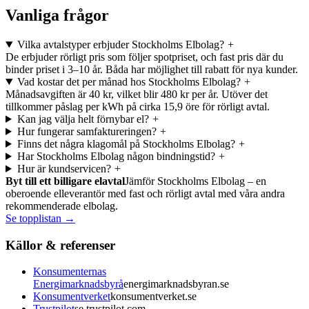
Vanliga frågor
Vilka avtalstyper erbjuder Stockholms Elbolag?
+
De erbjuder rörligt pris som följer spotpriset, och fast pris där du
binder priset i 3–10 år. Båda har möjlighet till rabatt för nya kunder.
Vad kostar det per månad hos Stockholms Elbolag?
+
Månadsavgiften är 40 kr, vilket blir 480 kr per år. Utöver det
tillkommer påslag per kWh på cirka 15,9 öre för rörligt avtal.
Kan jag välja helt förnybar el?
+
Hur fungerar samfaktureringen?
+
Finns det några klagomål på Stockholms Elbolag?
+
Har Stockholms Elbolag någon bindningstid?
+
Hur är kundservicen?
+
Byt till ett billigare elavtal
Jämför Stockholms Elbolag – en
oberoende elleverantör med fast och rörligt avtal med våra andra
rekommenderade elbolag.
Se topplistan →
Källor & referenser
Konsumenternas
Energimarknadsbyrå
energimarknadsbyran.se
Konsumentverket
konsumentverket.se
Trustpilot
se.trustpilot.com