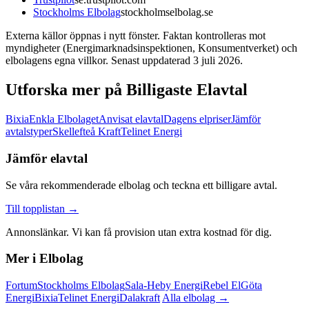
Stockholms Elbolag
stockholmselbolag.se
Externa källor öppnas i nytt fönster. Faktan kontrolleras mot
myndigheter (Energimarknadsinspektionen, Konsumentverket) och
elbolagens egna villkor. Senast uppdaterad 3 juli 2026.
Utforska mer på Billigaste Elavtal
Bixia
Enkla Elbolaget
Anvisat elavtal
Dagens elpriser
Jämför
avtalstyper
Skellefteå Kraft
Telinet Energi
Jämför elavtal
Se våra rekommenderade elbolag och teckna ett billigare avtal.
Till topplistan →
Annonslänkar. Vi kan få provision utan extra kostnad för dig.
Mer i Elbolag
Fortum
Stockholms Elbolag
Sala-Heby Energi
Rebel El
Göta
Energi
Bixia
Telinet Energi
Dalakraft
Alla elbolag →