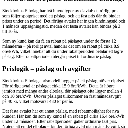
Stockholms Elbolag har två huvudtyper av elavtal: ett rörligt pris
som följer spotpriset med ett påslag, och ett fast pris där du binder
priset under en period. Det rörliga avtalet har ingen bindningstid och
1 månads uppsägningstid, medan det fasta avtalet kan bindas på 3
till 10 år.
Som ny kund kan du få en rabatt på påslaget under de första 12
månaderna – på rörligt avtal handlar det om en rabatt på cirka 8,9
öre/kWh, vilket innebär att du under rabattperioden betalar ett lägre
påslag. Efter rabattperioden återgår priset till ordinarie påslag.
Prislogik – påslag och avgifter
Stockholms Elbolags prismodell bygger på ett påslag utöver elpriset.
För rörligt avtal är påslaget cirka 15,9 öre/kWh. Detta är högre
jämfört med många andra elbolag, där påslaget ofta ligger mellan 4
och 10 öre/kWh. Utöver påslaget tillkommer en fast månadsavgift
på 40 kr, vilket motsvarar 480 kr per år.
Det fasta avtalet har ett annat påslag, med rabattmöjlighet för nya
kunder. Här kan du som ny kund få en rabatt på cirka 16,4 öre/kWh
under 12 månader. Efter rabattperioden gäller ordinarie fast pris.
Notera att en del elbolag erbjuder rörliga avtal utan månadsavgift, så