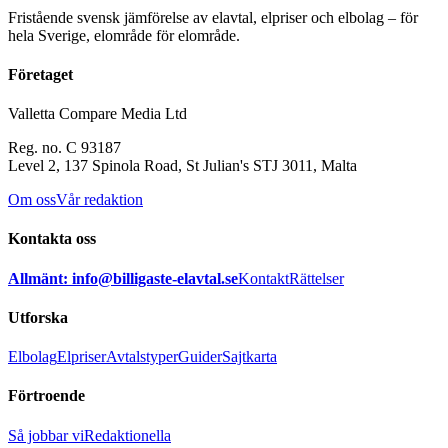
Fristående svensk jämförelse av elavtal, elpriser och elbolag – för
hela Sverige, elområde för elområde.
Företaget
Valletta Compare Media Ltd
Reg. no. C 93187
Level 2, 137 Spinola Road, St Julian's STJ 3011, Malta
Om oss
Vår redaktion
Kontakta oss
Allmänt: info@billigaste-elavtal.se
Kontakt
Rättelser
Utforska
Elbolag
Elpriser
Avtalstyper
Guider
Sajtkarta
Förtroende
Så jobbar vi
Redaktionella