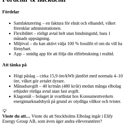
Fördelar
Samfakturering – en faktura för elnät och elhandel, vilket
förenklar administrationen.
Flexibilitet – rörligt avtal helt utan bindningstid, bara 1
månads uppsägning.
Miljöval – du kan aktivt välja 100 % fossilfri el om du vill ha
förnybart.
App – smidig app för att följa din elförbrukning i realtid.
Att tänka på
Högt påslag – cirka 15,9 öre/kWh jämfört med normala 4–10
öre, vilket gör avtalet dyrare.
Månadsavgift – 40 kr/mån (480 kr/år) medan många elbolag
erbjuder rörliga avtal utan fast avgift.
Klagomål – bolaget är svartlistat hos Konsumentverkets
energimarknadsbyrå på grund av otydliga villkor och tvister.
💡
Visste du att…
Visste du att Stockholms Elbolag ingår i Elify
Energy Group AB, som även äger andra elleverantörer?