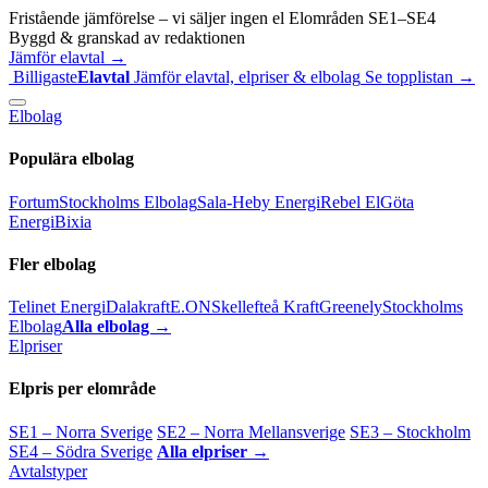
Fristående jämförelse – vi säljer ingen el
Elområden SE1–SE4
Byggd & granskad av redaktionen
Jämför elavtal →
Billigaste
Elavtal
Jämför elavtal, elpriser & elbolag
Se topplistan →
Elbolag
Populära elbolag
Fortum
Stockholms Elbolag
Sala-Heby Energi
Rebel El
Göta
Energi
Bixia
Fler elbolag
Telinet Energi
Dalakraft
E.ON
Skellefteå Kraft
Greenely
Stockholms
Elbolag
Alla elbolag →
Elpriser
Elpris per elområde
SE1 – Norra Sverige
SE2 – Norra Mellansverige
SE3 – Stockholm
SE4 – Södra Sverige
Alla elpriser →
Avtalstyper