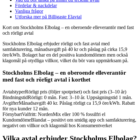
Fördelar & nackdelar
Vanliga frågor
Utforska mer på Billigaste Elavtal
Kort om Stockholms Elbolag – en oberoende elleverantör med fast
och rörligt avtal
Stockholms Elbolag erbjuder rörligt och fast avtal med
samfakturering, månadsavgift på 40 kr och påslag på cirka 15,9
öre/kWh. Bolaget har en del positiva kundomdömen men också
klagomål på otydliga villkor, vilket du bör vara uppmärksam på.
Stockholms Elbolag – en oberoende elleverantör
med fast och rörligt avtal i korthet
Avtalstyper
Rörligt pris (följer spotpriset) och fast pris (3–10 år)
Bindningstid
Rörligt: 0 mån. Fast: 3–10 år. Uppsägningstid 1 mån.
Avgifter
Månadsavgift 40 kr. Påslag rörligt ca 15,9 öre/kWh. Rabatt
för nya kunder 12 mån.
Förnybart
Valfritt: NordenMix eller 100 % fossilfri el
Kundomdöme
Blandat – positivt om smidig app och samfakturering,
negativt om villkor och klagomål hos Konsumentverket
Vilka avtal erbjuder Stockholms Elbolag?