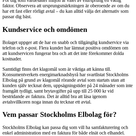
För dig som värdesätter miljön är valet av elursprung en viktig
faktor. Observera att ursprungsmärkningen är oberoende av om du
har ett fast eller rörligt avtal – du kan alltid välja det alternativ som
passar dig bäst.
Kundservice och omdömen
Bolaget uppger att de har en snabb och tillgänglig kundservice via
telefon och e-post. Flera kunder har lämnat positiva omdömen om
att kundservicen fungerar bra och att det inte förekommer dolda
kostnader.
Samtidigt finns det klagomål som är viktiga att känna till.
Konsumentverkets energimarknadsbyrå har svartlistat Stockholms
Elbolag på grund av klagomål rörande avtal som startats utan att
kunden själv tecknat dem, uppsägningstider på 24 månader som inte
framgått tydligt, samt brytavgifter på upp till 25 000 kr vid
bestridande av faktura. Det är alltid bra att läsa igenom
avtalsvillkoren noga innan du tecknar ett avtal.
Vem passar Stockholms Elbolag för?
Stockholms Elbolag kan passa dig som vill ha samfakturering och
enkel administration med en faktura för både elnät och elhandel.