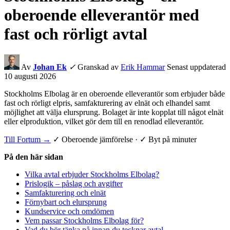
oberoende elleverantör med
fast och rörligt avtal
Av
Johan Ek
✓
Granskad av
Erik Hammar
Senast uppdaterad
10 augusti 2026
Stockholms Elbolag är en oberoende elleverantör som erbjuder både
fast och rörligt elpris, samfakturering av elnät och elhandel samt
möjlighet att välja elursprung. Bolaget är inte kopplat till något elnät
eller elproduktion, vilket gör dem till en renodlad elleverantör.
Till Fortum →
✓ Oberoende jämförelse · ✓ Byt på minuter
På den här sidan
Vilka avtal erbjuder Stockholms Elbolag?
Prislogik – påslag och avgifter
Samfakturering och elnät
Förnybart och elursprung
Kundservice och omdömen
Vem passar Stockholms Elbolag för?
Vad du bör tänka på innan du tecknar avtal